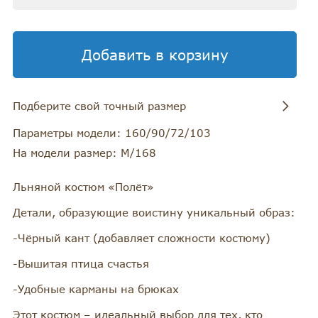
Добавить в корзину
Подберите свой точный размер
Обхват груди
Обхват бедер
Обхват талии
Параметры модели: 160/90/72/103
На модели размер: М/168
82-84
90-93
62-66
Льняной костюм «Полёт»
86-89
94-97
67-71
Детали, образующие воистину уникальный образ:
90-93
98-101
71-75
-Чёрный кант (добавляет сложности костюму)
-Вышитая птица счастья
94-97
102-105
75-79
-Удобные карманы на брюках
98-101
106-110
80-83
Этот костюм – идеальный выбор для тех, кто