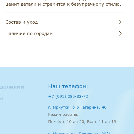
ценит детали и стремится к безупречному стилю.
102-105
111-113
84-87
Состав и уход
Состав:
- 100% Лён
Наличие по городам
*Рекомендации по уходу:*
Иркутск: 3 шт.
- Деликатная стирка до 30 °C
Москва: 0 шт.
- Не отбеливать
- Сушить в тени в вертикальном положении
Предзаказ: 0 шт.
- Температура утюга до 150 °C
- Химчистка запрещена
-Возможна усадка
Наш телефон:
зделиями
+7 (991) 285-83-72
ы
г. Иркутск, б-р Гагарина, 40
Режим работы:
Пн-сб: c 10 до 20, Вс: с 11 до 19
г. Москва, ул. Покровка, 20/1