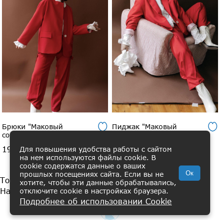
Брюки "Маковый
Пиджак "Маковый
соблазн"
соблазн"
19 900 ₽
29 900 ₽
Для повышения удобства работы с сайтом
на нем используются файлы cookie. В
cookie содержатся данные о ваших
Ок
прошлых посещениях сайта. Если вы не
Товары 1 - 30 из 78
хотите, чтобы эти данные обрабатывались,
Начало | Пред. |
1
2
3
|
След.
|
Конец
отключите cookie в настройках браузера.
Подробнее об использовании Cookie
ВИШЛИСТ
КАТАЛОГ
КОРЗИНА
ПРОФИЛЬ