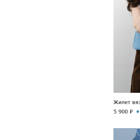
Жилет вя
5 900 ₽