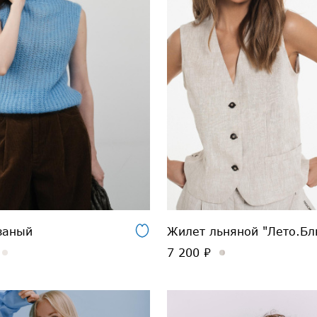
заный
Жилет льняной "Лето.Бл
7 200 ₽