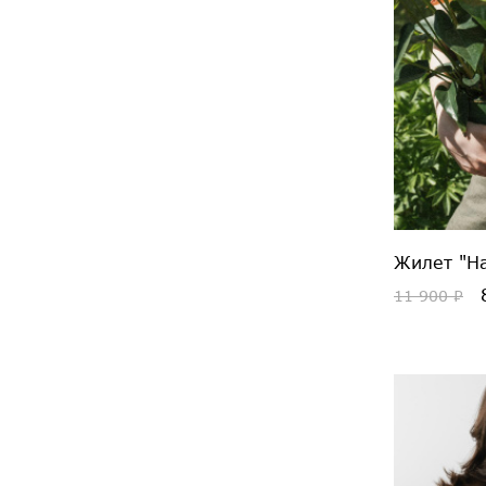
Жилет "На
8
11 900 ₽