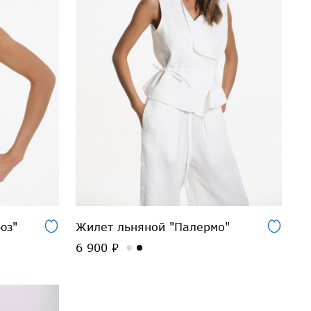
юз"
Жилет льняной "Палермо"
6 900 ₽