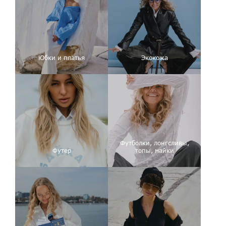
Юбки и платья
Экокожа
Футболки, лонгсливы,
Футер
топы, майки