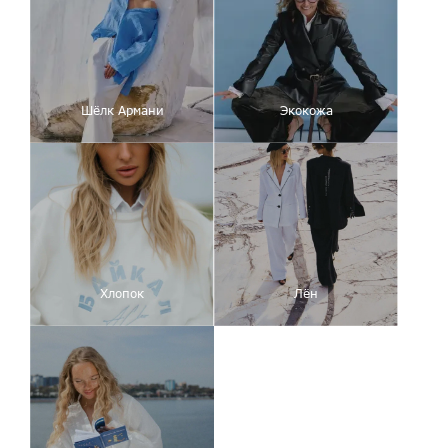
Шёлк Армани
Экокожа
Хлопок
Лён