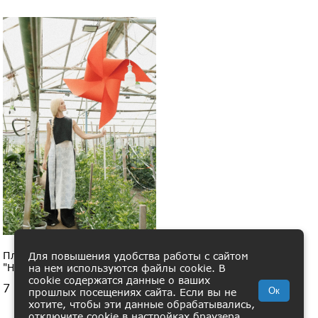
Платье-накидка
Для повышения удобства работы с сайтом
"Настасья"
на нем используются файлы cookie. В
cookie содержатся данные о ваших
7 900 ₽
Ок
прошлых посещениях сайта. Если вы не
хотите, чтобы эти данные обрабатывались,
отключите cookie в настройках браузера.