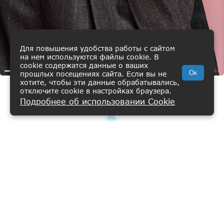
Для повышения удобства работы с сайтом
на нем используются файлы cookie. В
cookie содержатся данные о ваших
Ок
прошлых посещениях сайта. Если вы не
хотите, чтобы эти данные обрабатывались,
отключите cookie в настройках браузера.
Лонгслив из тенселя
Подробнее об использовании Cookie
ВИШЛИСТ
КАТАЛОГ
КОРЗИНА
ПРОФИЛЬ
6 900 ₽
БЕЛЫЙ
Главная
Каталог
42-44
Женщинам
О нас
Коллекции
Добавить в корзину
Путь развития