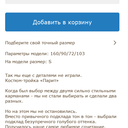
Добавить в корзину
Подберите свой точный размер
RU
Обхват груди
Обхват бедер
Обхват талии
Параметры модели: 160/90/72/103
На модели размер: S
42
82-84
90-93
62-66
Так мы еще с деталями не играли.
Костюм-тройка «Парит»
44
86-89
94-97
67-71
Когда был выбор между двумя сильно стильными
46
90-93
98-101
71-75
карманами - мы не стали выбирать и сделали два
разных.
48
94-97
102-105
75-79
Но на этом мы не остановились.
Вместо привычного подклада тон в тон - выбрали
подклад безупречного голубого оттенка.
50
98-101
106-110
80-83
Получилось наше самое любимое сочетание.