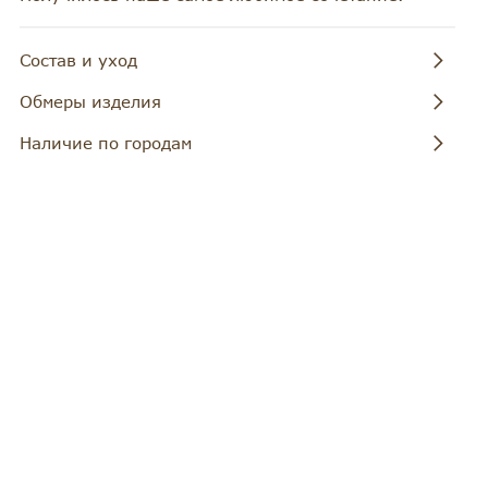
52
102-105
111-113
84-87
Состав и уход
Состав:65%ПЭ+32%Вискоза+3%Спандекс
Обмеры изделия
- Стирать при 30°С
- Не отбеливать
RU
Наличие по городам
- Температура утюга до 110 °C
Иркутск: 1 шт.
42
Москва: 0 шт.
Предзаказ: 0 шт.
44
46
48