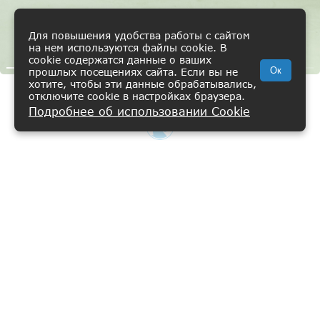
Для повышения удобства работы с сайтом
на нем используются файлы cookie. В
cookie содержатся данные о ваших
Ок
прошлых посещениях сайта. Если вы не
хотите, чтобы эти данные обрабатывались,
отключите cookie в настройках браузера.
Кейп "Юна"
Подробнее об использовании Cookie
ВИШЛИСТ
КАТАЛОГ
КОРЗИНА
ПРОФИЛЬ
5 900 ₽
БЕЛЫЙ
Главная
Каталог
Добавить в корзину
Женщинам
О нас
Коллекции
Подберите свой точный размер
Путь развития
Покупателям
RU
Обхват груди
Обхват бедер
Обхват талии
Корпоративные ценности
Кейп «Юна» — та самая деталь, которая делает
Программа лояльности