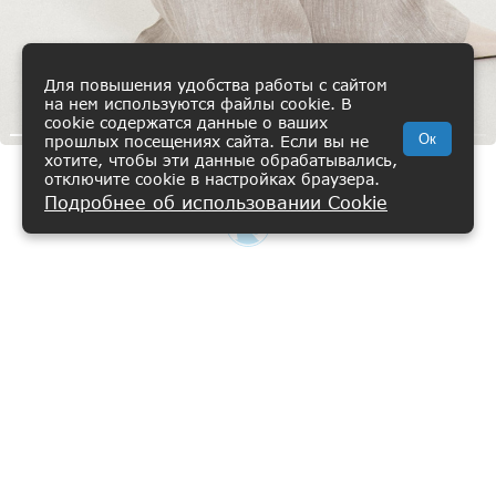
Для повышения удобства работы с сайтом
на нем используются файлы cookie. В
cookie содержатся данные о ваших
Ок
прошлых посещениях сайта. Если вы не
хотите, чтобы эти данные обрабатывались,
отключите cookie в настройках браузера.
Брюки льняные "Лето.Блюз"
Подробнее об использовании Cookie
ВИШЛИСТ
КАТАЛОГ
КОРЗИНА
ПРОФИЛЬ
11 400 ₽
НАТУРАЛЬНЫЙ
Главная
Каталог
50/168
Женщинам
О нас
Коллекции
Добавить в корзину
Путь развития
Покупателям